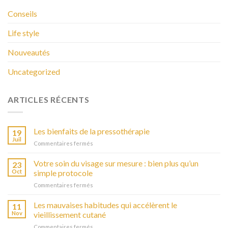
Conseils
Life style
Nouveautés
Uncategorized
ARTICLES RÉCENTS
Les bienfaits de la pressothérapie
19
Juil
Commentaires fermés
sur
Les
bienfaits
Votre soin du visage sur mesure : bien plus qu’un
23
de
Oct
simple protocole
la
Commentaires fermés
sur
pressothérapie
Votre
soin
Les mauvaises habitudes qui accélèrent le
11
du
Nov
vieillissement cutané
visage
Commentaires fermés
sur