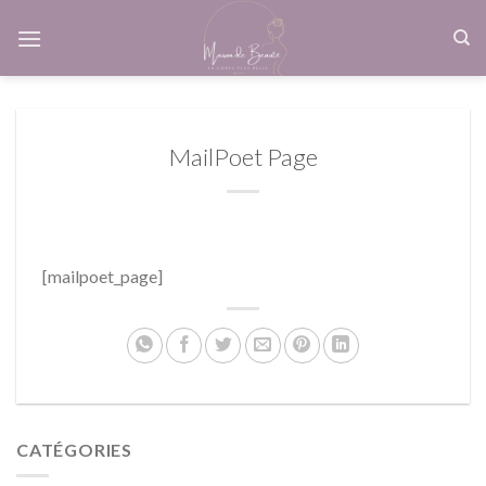
Skip
to
content
MailPoet Page
[mailpoet_page]
CATÉGORIES