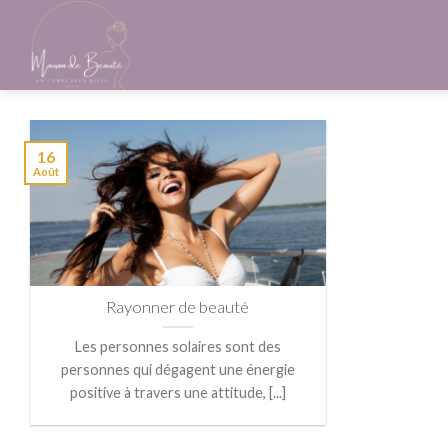
Skip
to
content
16
Août
Rayonner de beauté
Les personnes solaires sont des
personnes qui dégagent une énergie
positive à travers une attitude, [...]