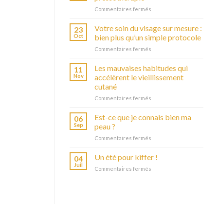
Commentaires fermés
sur
Les
bienfaits
Votre soin du visage sur mesure :
23
de
Oct
bien plus qu’un simple protocole
la
Commentaires fermés
sur
pressothérapie
Votre
soin
Les mauvaises habitudes qui
11
du
Nov
accélèrent le vieillissement
visage
cutané
sur
Commentaires fermés
sur
mesure
Les
:
mauvaises
bien
Est-ce que je connais bien ma
06
habitudes
plus
Sep
peau ?
qui
qu’un
Commentaires fermés
sur
accélèrent
simple
Est-
le
protocole
ce
Un été pour kiffer !
vieillissement
04
que
cutané
Juil
Commentaires fermés
sur
je
Un
connais
été
bien
pour
ma
kiffer
peau
!
?