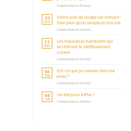
Commentaires fermés
sur
Les
bienfaits
Votre soin du visage sur mesure :
23
de
Oct
bien plus qu’un simple protocole
la
Commentaires fermés
sur
pressothérapie
Votre
soin
Les mauvaises habitudes qui
11
du
Nov
accélèrent le vieillissement
visage
cutané
sur
Commentaires fermés
sur
mesure
Les
:
mauvaises
bien
Est-ce que je connais bien ma
06
habitudes
plus
Sep
peau ?
qui
qu’un
Commentaires fermés
sur
accélèrent
simple
Est-
le
protocole
ce
Un été pour kiffer !
vieillissement
04
que
cutané
Juil
Commentaires fermés
sur
je
Un
connais
été
bien
pour
ma
kiffer
peau
!
?