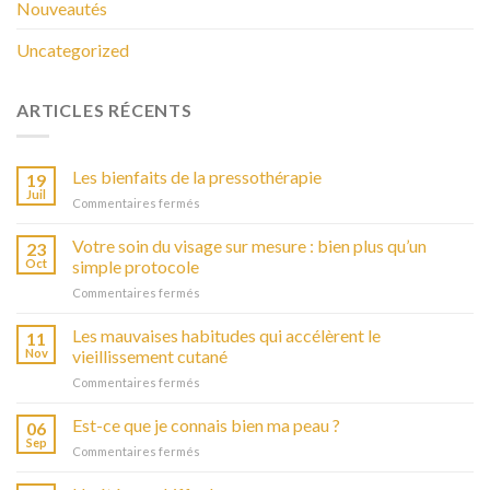
Nouveautés
Uncategorized
ARTICLES RÉCENTS
Les bienfaits de la pressothérapie
19
Juil
Commentaires fermés
sur
Les
bienfaits
Votre soin du visage sur mesure : bien plus qu’un
23
de
Oct
simple protocole
la
Commentaires fermés
sur
pressothérapie
Votre
soin
Les mauvaises habitudes qui accélèrent le
11
du
Nov
vieillissement cutané
visage
Commentaires fermés
sur
sur
Les
mesure
mauvaises
Est-ce que je connais bien ma peau ?
:
06
habitudes
bien
Sep
Commentaires fermés
sur
qui
plus
Est-
accélèrent
qu’un
ce