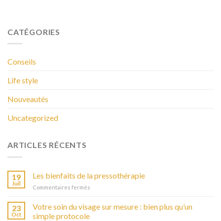
CATÉGORIES
Conseils
Life style
Nouveautés
Uncategorized
ARTICLES RÉCENTS
Les bienfaits de la pressothérapie
19
Juil
Commentaires fermés
sur
Les
bienfaits
Votre soin du visage sur mesure : bien plus qu’un
23
de
Oct
simple protocole
la