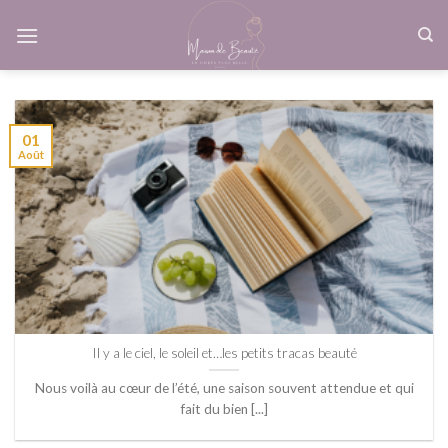
Skip
to
content
01
Août
Il y a le ciel, le soleil et…les petits tracas beauté
Nous voilà au cœur de l’été, une saison souvent attendue et qui
fait du bien [...]