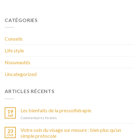
CATÉGORIES
Conseils
Life style
Nouveautés
Uncategorized
ARTICLES RÉCENTS
Les bienfaits de la pressothérapie
19
Juil
Commentaires fermés
sur
Les
bienfaits
Votre soin du visage sur mesure : bien plus qu’un
23
de
Oct
simple protocole
la