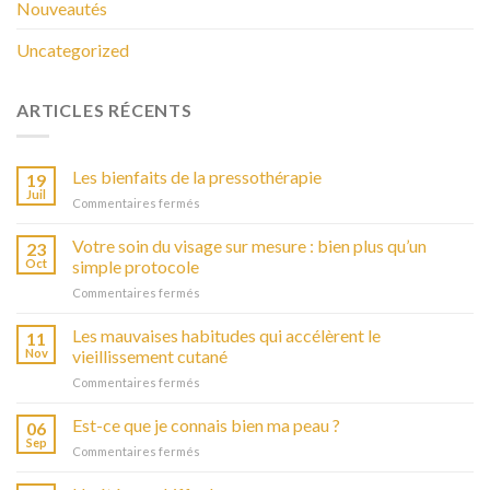
Nouveautés
Uncategorized
ARTICLES RÉCENTS
Les bienfaits de la pressothérapie
19
Juil
Commentaires fermés
sur
Les
bienfaits
Votre soin du visage sur mesure : bien plus qu’un
23
de
Oct
simple protocole
la
Commentaires fermés
sur
pressothérapie
Votre
soin
Les mauvaises habitudes qui accélèrent le
11
du
Nov
vieillissement cutané
visage
Commentaires fermés
sur
sur
Les
mesure
mauvaises
Est-ce que je connais bien ma peau ?
:
06
habitudes
bien
Sep
Commentaires fermés
sur
qui
plus
Est-
accélèrent
qu’un
ce