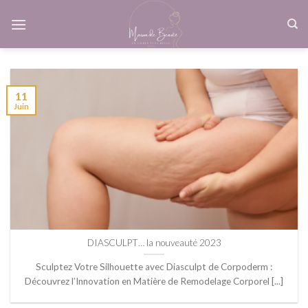
Skip
to
content
11
Juin
DIASCULPT… la nouveauté 2023
Sculptez Votre Silhouette avec Diasculpt de Corpoderm :
Découvrez l’Innovation en Matière de Remodelage Corporel [...]