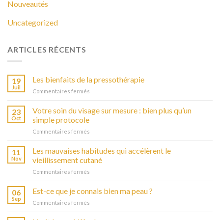
Nouveautés
Uncategorized
ARTICLES RÉCENTS
Les bienfaits de la pressothérapie
19
Juil
Commentaires fermés
sur
Les
bienfaits
Votre soin du visage sur mesure : bien plus qu’un
23
de
Oct
simple protocole
la
Commentaires fermés
sur
pressothérapie
Votre
soin
Les mauvaises habitudes qui accélèrent le
11
du
Nov
vieillissement cutané
visage
Commentaires fermés
sur
sur
Les
mesure
mauvaises
Est-ce que je connais bien ma peau ?
:
06
habitudes
bien
Sep
Commentaires fermés
sur
qui
plus
Est-
accélèrent
qu’un
ce