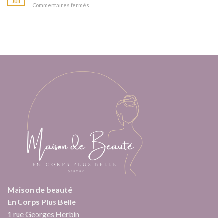
Juil
vieillissement
protocole
Commentaires fermés
sur
je
cutané
Un
connais
été
bien
pour
ma
kiffer
peau
!
?
Maison de beauté
En Corps Plus Belle
1 rue Georges Herbin