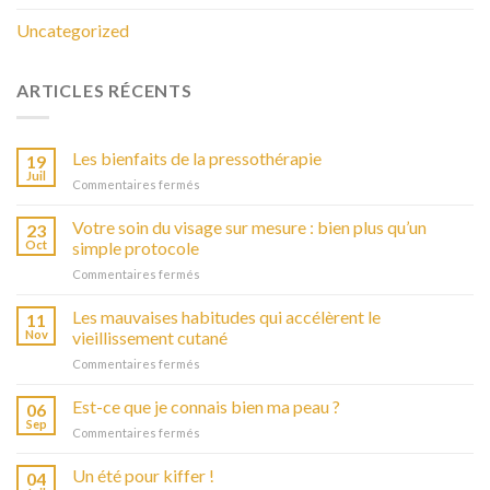
Uncategorized
ARTICLES RÉCENTS
Les bienfaits de la pressothérapie
19
Juil
Commentaires fermés
sur
Les
bienfaits
Votre soin du visage sur mesure : bien plus qu’un
23
de
Oct
simple protocole
la
Commentaires fermés
sur
pressothérapie
Votre
soin
Les mauvaises habitudes qui accélèrent le
11
du
Nov
vieillissement cutané
visage
Commentaires fermés
sur
sur
Les
mesure
mauvaises
Est-ce que je connais bien ma peau ?
:
06
habitudes
bien
Sep
Commentaires fermés
sur
qui
plus
Est-
accélèrent
qu’un
ce
Un été pour kiffer !
04
le
simple
que